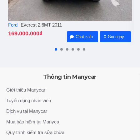
Ford
Everest 2.6MT 2011
Fo
169.000.000₫
1
Chat zalo
Gọi ngay
Thông tin Manycar
Giới thiệu Manycar
Tuyển dụng nhân viên
Dịch vụ tại Manycar
Mua bảo hiểm tại Manyca
Quy trình kiểm tra sửa chữa