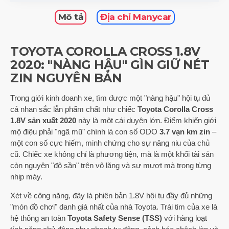
Mô tả
Địa chỉ Manycar
TOYOTA COROLLA CROSS 1.8V
2020: "NÀNG HẬU" GÌN GIỮ NÉT
ZIN NGUYÊN BẢN
Trong giới kinh doanh xe, tìm được một "nàng hậu" hội tụ đủ
cả nhan sắc lẫn phẩm chất như chiếc
Toyota Corolla Cross
1.8V sản xuất 2020
này là một cái duyên lớn. Điểm khiến giới
mộ điệu phải "ngã mũ" chính là con số ODO
3.7 vạn km zin
–
một con số cực hiếm, minh chứng cho sự nâng niu của chủ
cũ. Chiếc xe không chỉ là phương tiện, mà là một khối tài sản
còn nguyên "độ sần" trên vô lăng và sự mượt mà trong từng
nhịp máy.
Xét về công năng, đây là phiên bản 1.8V hội tụ đầy đủ những
"món đồ chơi" danh giá nhất của nhà Toyota. Trái tim của xe là
hệ thống an toàn
Toyota Safety Sense (TSS)
với hàng loạt