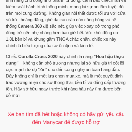
tính năng chủ động như phanh tự động, cảnh báo chệch làn và
kiểm soát hành trình thông minh, mang lại sự an tâm tuyệt đối
trên mọi cung đường. Không gian nội thất được tối ưu với cửa
sổ trời thoáng đãng, ghế da cao cấp còn căng bóng và hệ
thống
Camera 360 độ
sắc nét, giúp việc xoay xở trong phố
đông trở nên nhẹ nhàng hơn bao giờ hết. Với khối động cơ
1.8L bền bỉ và khung gầm TNGA chắc chắn, chiếc xe này
chính là biểu tượng của sự ổn định và kinh tế.
Chiếc
Corolla Cross 2020
này chính là nàng
"Hoa hậu thực
dụng"
– không cần phô trương nhưng lại sở hữu giá trị cốt lõi
cực mạnh từ độ "Zin" cho đến công nghệ an toàn hàng đầu.
Đây không chỉ là một lựa chọn mua xe, mà là một quyết định
trao vương miện cho sự thông thái, bền bỉ và đẳng cấp trường
tồn. Hãy sở hữu ngay trước khi nàng hậu này tìm được bến
đỗ mới!
Xe bạn tìm đã hết hoặc không có hãy gửi yêu cầu
đến Manycar để được hỗ trợ