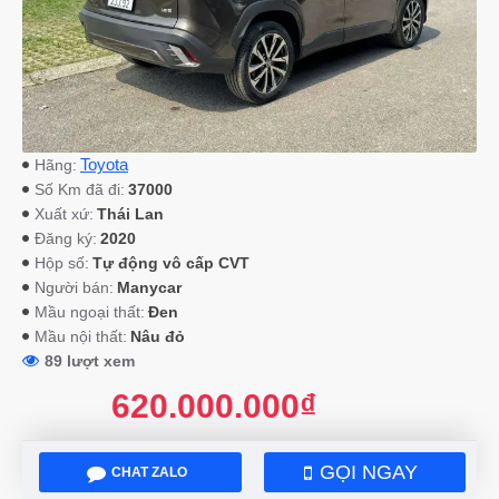
Toyota
Hãng:
37000
Số Km đã đi:
Thái Lan
Xuất xứ:
2020
Đăng ký:
Tự động vô cấp CVT
Hộp số:
Manycar
Người bán:
Đen
Mầu ngoại thất:
Nâu đỏ
Mầu nội thất:
89 lượt xem
620.000.000₫
GỌI NGAY
CHAT ZALO