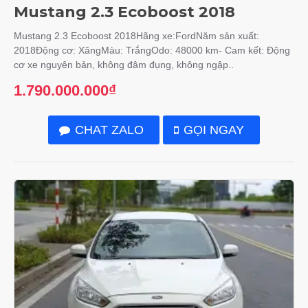
Mustang 2.3 Ecoboost 2018
Mustang 2.3 Ecoboost 2018Hãng xe:FordNăm sản xuất:
2018Động cơ: XăngMàu: TrắngOdo: 48000 km- Cam kết: Động
cơ xe nguyên bản, không đâm đụng, không ngập..
1.790.000.000₫
CHAT ZALO
GỌI NGAY