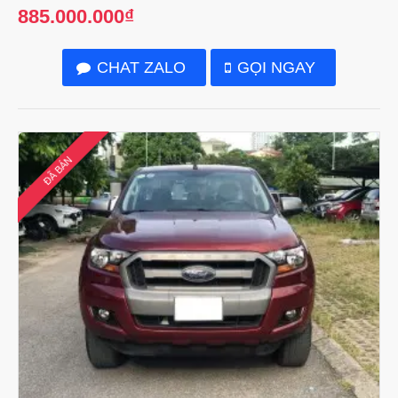
885.000.000₫
CHAT ZALO
GỌI NGAY
ĐÃ BÁN