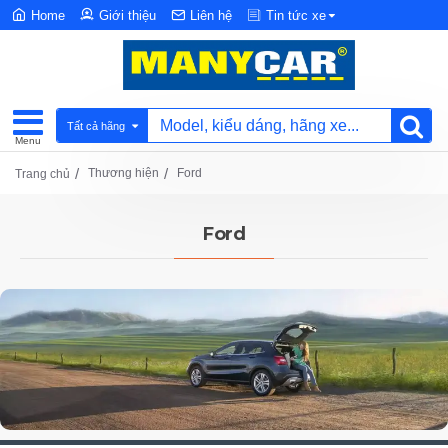
Home
Giới thiệu
Liên hệ
Tin tức xe
Tất cả hãng
Thương hiện
Ford
Trang chủ
Ford