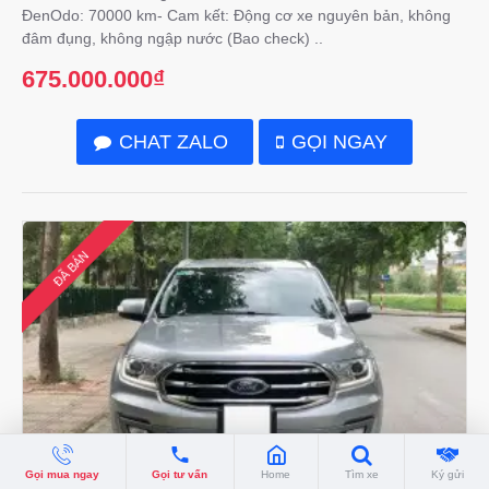
ĐenOdo: 70000 km- Cam kết: Động cơ xe nguyên bản, không
đâm đụng, không ngập nước (Bao check) ..
675.000.000₫
CHAT ZALO
GỌI NGAY
ĐÃ BÁN
Gọi mua ngay
Gọi tư vấn
Home
Tìm xe
Ký gửi