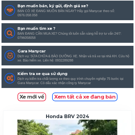
Bạn muốn bán, ký gửi, định giá xe?
BẠN CÓ XE ĐANG MUỐN BÁN NGAY? Hãy gọi Manycar theo số:
0976.058.058
Bạn muốn tìm xe ?
BẠN ĐANG CẦN MUA XE? Chúng tôi luôn sẵn sàng hỗ trợ tư vấn 24/7:
0796058058
Gara Manycar
Dịch vụ: SỬA CHỮA & BẢO DƯỠNG XE. Nhận và trả xe tại nhà KH. Cứu hộ
xe. Bảo hiểm xe. Liên hệ: 0932289288
Kiểm tra xe qua sử dụng
Dịch vụ kiểm tra chất lượng xe theo quy trình chuyên nghiệp 75 bước tại
Gara Manycar. Có dấu xác nhận công ty Manycar
Xe mới về
Xem tất cả xe đang bán
Honda BRV 2024