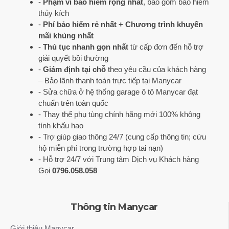
-
Phạm vi bảo hiểm rộng nhất
, bao gồm bảo hiểm
thủy kích
-
Phí bảo hiểm rẻ nhất + Chương trình khuyến
mãi khủng nhất
-
Thủ tục nhanh gọn nhất
từ cấp đơn đến hỗ trợ
giải quyết bồi thường
-
Giám định tại chỗ
theo yêu cầu của khách hàng
– Bảo lãnh thanh toán trực tiếp tại Manycar
- Sửa chữa ở hệ thống garage ô tô Manycar đạt
chuẩn trên toàn quốc
- Thay thế phụ tùng chính hãng mới 100% không
tính khấu hao
- Trợ giúp giao thông 24/7 (cung cấp thông tin; cứu
hộ miễn phí trong trường hợp tai nạn)
- Hỗ trợ 24/7 với Trung tâm Dịch vụ Khách hàng
Gọi
0796.058.058
Thông tin Manycar
Giới thiệu Manycar