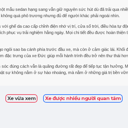
 mẫu sedan hạng sang vẫn giữ nguyên sức hút dù đã trải qua nhiều 
ng, không quá phô trương nhưng đủ để người khác phải ngoái nhìn.
i ghế da cao cấp chỉnh điện nhớ vị trí, cửa sổ trời, điều hòa tự động
 ích phục vụ trải nghiệm hằng ngày. Mọi chi tiết đều được hoàn thiện 
ogo ngôi sao ba cánh phía trước đầu xe, mà còn ở cảm giác lái. Khố
m đặc trưng của xe Đức giúp mỗi hành trình đều trở nên thư thái hơ
óc đúng cách vẫn là quãng đường rất đẹp để tiếp tục tận hưởng. Mộ
thật sự không nằm ở sự hào nhoáng, mà nằm ở những giá trị bền vững
Xe vừa xem
Xe được nhiều người quan tâm