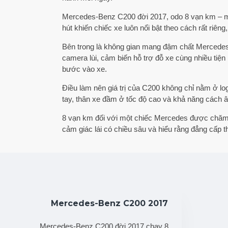
Mercedes-Benz C200 đời 2017, odo 8 vạn km – một
hút khiến chiếc xe luôn nổi bật theo cách rất riê
Bên trong là không gian mang đậm chất Mercedes vớ
camera lùi, cảm biến hỗ trợ đỗ xe cùng nhiều tiện
bước vào xe.
Điều làm nên giá trị của C200 không chỉ nằm ở l
tay, thân xe đầm ở tốc độ cao và khả năng cách â
8 vạn km đối với một chiếc Mercedes được chăm s
cảm giác lái có chiều sâu và hiểu rằng đẳng cấp 
Mercedes-Benz C200 2017
Mercedes-Benz C200 đời 2017 chạy 8