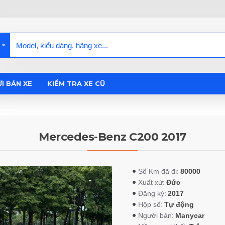
I BÁN XE
KIỂM TRA XE CŨ
Mercedes-Benz C200 2017
80000
Số Km đã đi:
Đức
Xuất xứ:
2017
Đăng ký:
Tự động
Hộp số:
Manycar
Người bán: