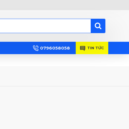
0796058058
TIN TỨC