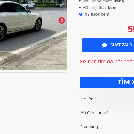
Trắng
Mầu ngoại thất:
kem
Mầu nội thất:
57 lượt xem
5
CHAT ZALO
Xe bạn tìm đã hết hoặ
TÌM 
Họ tên
Số điện thoại
Nội dung