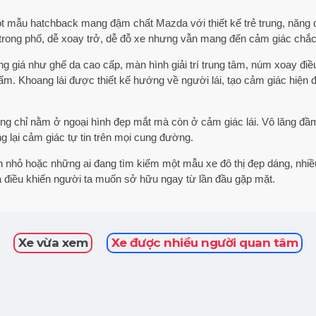
 mẫu hatchback mang đậm chất Mazda với thiết kế trẻ trung, năng đ
ển trong phố, dễ xoay trở, dễ đỗ xe nhưng vẫn mang đến cảm giác ch
ng giá như ghế da cao cấp, màn hình giải trí trung tâm, núm xoay đi
ấm. Khoang lái được thiết kế hướng về người lái, tạo cảm giác hiện 
g chỉ nằm ở ngoại hình đẹp mắt mà còn ở cảm giác lái. Vô lăng đầm 
ng lại cảm giác tự tin trên mọi cung đường.
 nhỏ hoặc những ai đang tìm kiếm một mẫu xe đô thị đẹp dáng, nhiều t
à điều khiến người ta muốn sở hữu ngay từ lần đầu gặp mặt.
Xe vừa xem
Xe được nhiều người quan tâm