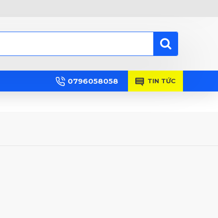
0796058058
TIN TỨC