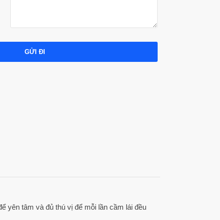
GỬI ĐI
để yên tâm và đủ thú vị để mỗi lần cầm lái đều