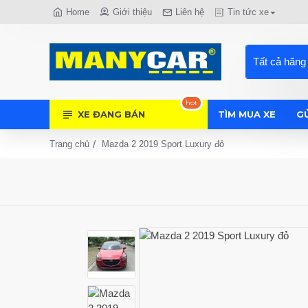
Home
Giới thiệu
Liên hệ
Tin tức xe
Tất cả hãng
hot
XE ĐANG BÁN
TÌM MUA XE
GỬ
Mazda 2 2019 Sport Luxury đỏ
Trang chủ