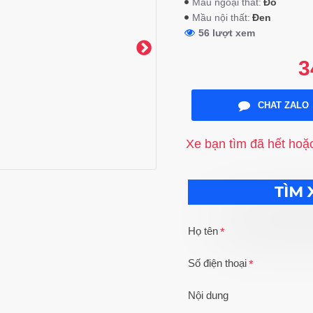
Đỏ
Mầu ngoại thất:
Đen
Mầu nội thất:
56 lượt xem
3
CHAT ZALO
Xe bạn tìm đã hết hoặ
TÌM 
Họ tên
Số điện thoại
Nội dung